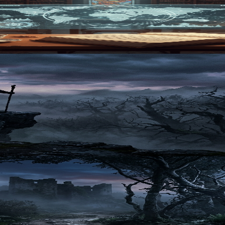
な裏設定を巧みに、かつ分かりやすく解説している秀逸な作品
ニメおすすめ10選：絶望の深淵を覗く
クファンタジーアニメは、視聴者に強烈な印象を残します。こ
解説します。
人間の内なる葛藤とは？
徳的曖昧さや絶望を描く魅力的なジャンルです。