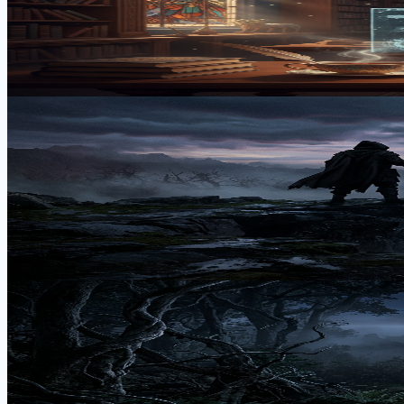
深い世界観を持つダークファンタジーアニメの中から、難解
最大化するガイドを提供します。
2026年5月6日
•
月城 アキラ
ダークファンタジー
救いがない鬱展開ダークファンタジーア
「救いがない」「鬱展開」といった要素を深く追求するダー
るおすすめ作品10選を紹介し、その魅力を月城アキラが徹底
2026年4月16日
•
月城 アキラ
ダークファンタジー
ダークファンタジーの魅力とその核心：
ダークファンタジーとは、ホラーやゴシック要素を含み、道