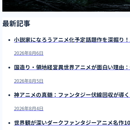
2026年3月14日
•
月城 アキラ
最新記事
小説家になろうアニメ化予定話題作を深掘り！
2026年8月6日
国造り・領地経営異世界アニメが面白い理由：
2026年8月5日
神アニメの真髄：ファンタジー伏線回収が導く
2026年8月4日
世界観が深いダークファンタジーアニメ名作10