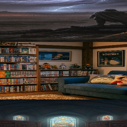
備と鑑賞法｜SpiritPact2
い心の準備を求めます。本記事では、その本質を理解し、精神
：月城アキラが解説する不朽の物語
度は見るべきアニメ名作を独自の視点で解説。複雑な設定や深
なダークファンタジーアニメ厳選ガイド