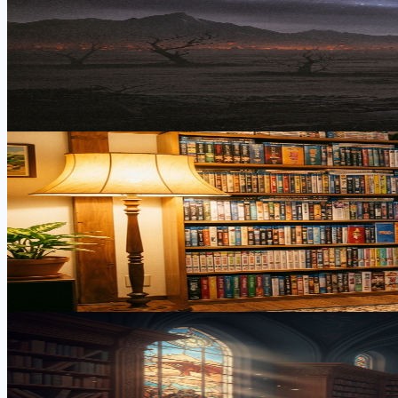
救いのないダークファンタジーアニメの心の準
救いのない展開のダークファンタジーアニメは、見る者に深
法を解説します。
2026年7月13日
•
月城 アキラ
ダークファンタジー
人生で一度は見るべきアニメ名作20選
アニメ・ライトノベル解説ライター月城アキラが、人生で一
しむためのガイドです。
2026年6月9日
•
月城 アキラ
ダークファンタジー
深い世界観を紐解く！裏設定解説が秀逸