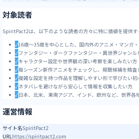
対象読者
SpiritPact2は、以下のような読者の方々に特に価値を提
✓
16歳〜35歳を中心とした、国内外のアニメ・マンガ
✓
ファンタジー・ダークファンタジー・異世界ジャンル
✓
キャラクター設定や世界観の深い考察を楽しみたい方
✓
毎シーズン新作アニメをチェックし、視聴候補を精査
✓
複雑な設定を持つ作品を理解しやすい形で学びたい初
✓
ネタバレを避けながら安心して情報を収集したい方
✓
日本、北米、東南アジア、インド、欧州など、世界各
運営情報
サイト名
SpiritPact2
URL
https://spiritpact2.com